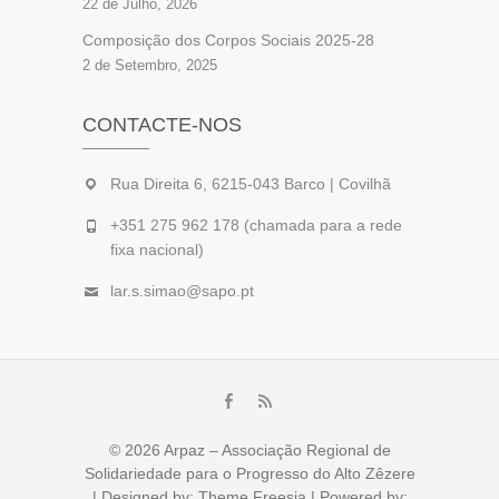
22 de Julho, 2026
Composição dos Corpos Sociais 2025-28
2 de Setembro, 2025
CONTACTE-NOS
Rua Direita 6, 6215-043 Barco | Covilhã
+351 275 962 178 (chamada para a rede
fixa nacional)
lar.s.simao@sapo.pt
Facebook
feed
© 2026
Arpaz – Associação Regional de
Solidariedade para o Progresso do Alto Zêzere
| Designed by:
Theme Freesia
| Powered by: