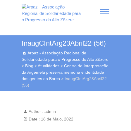
Skip
to
content
Arpaz – Associação
InaugCIntArg23Abril22 (56)
Regional de
Arpaz - Associação Regional de
Solidariedade para o
Solidariedade para o Progresso do Alto Zêzere
Progresso do Alto Zêzere
>
Blog
>
Atualidades
>
Centro de Interpretação
da Argemela preserva memória e identidade
das gentes do Barco
>
InaugCIntArg23Abril22
(56)
Author :
admin
Date :
18 de Maio, 2022