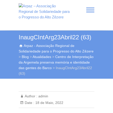
Skip
to
content
Arpaz – Associação
InaugCIntArg23Abril22 (63)
Regional de
Arpaz - Associação Regional de
Solidariedade para o
Solidariedade para o Progresso do Alto Zêzere
Progresso do Alto Zêzere
>
Blog
>
Atualidades
>
Centro de Interpretação
da Argemela preserva memória e identidade
das gentes do Barco
>
InaugCIntArg23Abril22
(63)
Author :
admin
Date :
18 de Maio, 2022