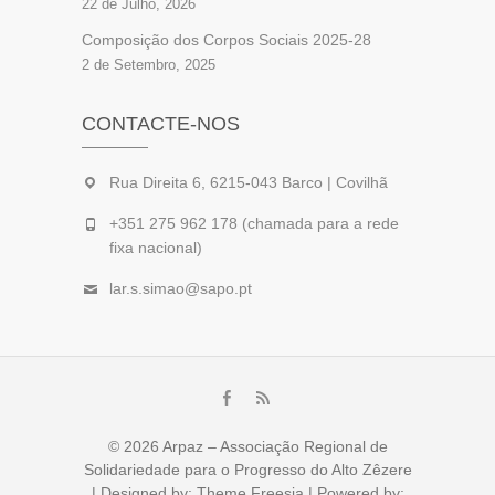
22 de Julho, 2026
Composição dos Corpos Sociais 2025-28
2 de Setembro, 2025
CONTACTE-NOS
Rua Direita 6, 6215-043 Barco | Covilhã
+351 275 962 178 (chamada para a rede
fixa nacional)
lar.s.simao@sapo.pt
Facebook
feed
© 2026
Arpaz – Associação Regional de
Solidariedade para o Progresso do Alto Zêzere
| Designed by:
Theme Freesia
| Powered by: