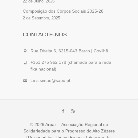
22 de Julho, 2026
Composição dos Corpos Sociais 2025-28
2 de Setembro, 2025
CONTACTE-NOS
Rua Direita 6, 6215-043 Barco | Covilhã
+351 275 962 178 (chamada para a rede
fixa nacional)
lar.s.simao@sapo.pt
Facebook
feed
© 2026
Arpaz – Associação Regional de
Solidariedade para o Progresso do Alto Zêzere
| Designed by:
Theme Freesia
| Powered by: