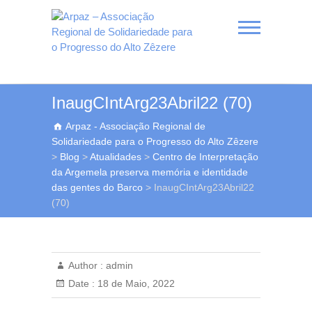
Skip
to
content
Arpaz – Associação
InaugCIntArg23Abril22 (70)
Regional de
Arpaz - Associação Regional de
Solidariedade para o
Solidariedade para o Progresso do Alto Zêzere
Progresso do Alto Zêzere
>
Blog
>
Atualidades
>
Centro de Interpretação
da Argemela preserva memória e identidade
das gentes do Barco
>
InaugCIntArg23Abril22
(70)
Author :
admin
Date :
18 de Maio, 2022