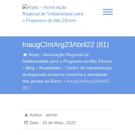
Skip
to
content
Arpaz – Associação
InaugCIntArg23Abril22 (81)
Regional de
Arpaz - Associação Regional de
Solidariedade para o
Solidariedade para o Progresso do Alto Zêzere
Progresso do Alto Zêzere
>
Blog
>
Atualidades
>
Centro de Interpretação
da Argemela preserva memória e identidade
das gentes do Barco
>
InaugCIntArg23Abril22
(81)
Author :
admin
Date :
18 de Maio, 2022