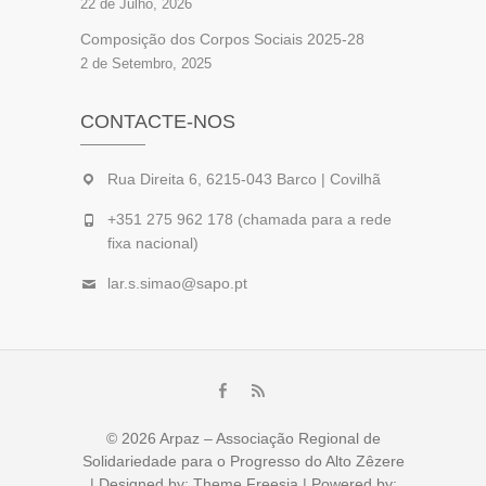
22 de Julho, 2026
Composição dos Corpos Sociais 2025-28
2 de Setembro, 2025
CONTACTE-NOS
Rua Direita 6, 6215-043 Barco | Covilhã
+351 275 962 178 (chamada para a rede
fixa nacional)
lar.s.simao@sapo.pt
Facebook
feed
© 2026
Arpaz – Associação Regional de
Solidariedade para o Progresso do Alto Zêzere
| Designed by:
Theme Freesia
| Powered by: