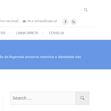
gional de Solidariedade para o
ere
ixa nacional)
lar.s.simao@sapo.pt
Facebook
feed
TOS
LINHA DIRETA
COVID-19
ção da Argemela preserva memória e identidade das