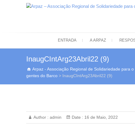
Skip
to
content
ENTRADA
A ARPAZ
RESPOS
InaugCIntArg23Abril22 (9)
Arpaz - Associação Regional de Solidariedade para o
gentes do Barco
>
InaugCIntArg23Abril22 (9)
Author :
admin
Date :
16 de Maio, 2022