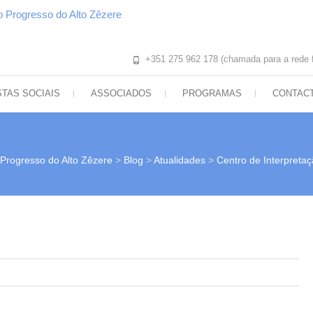
Arpaz – Associação Re
Fazer bem… pelo bem comum!
Progresso do Alto Zêz
+351 275 962 178 (chamada para a rede f
TAS SOCIAIS
ASSOCIADOS
PROGRAMAS
CONTAC
 Progresso do Alto Zêzere
>
Blog
>
Atualidades
>
Centro de Interpreta