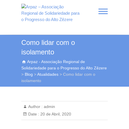
Skip
to
content
Arpaz – Associação
Como lidar com o
Regional de
isolamento
Solidariedade para o
Arpaz - Associação Regional de
Progresso do Alto Zêzere
Solidariedade para o Progresso do Alto Zêzere
>
Blog
>
Atualidades
>
Como lidar com o
isolamento
Author :
admin
Date :
20 de Abril, 2020