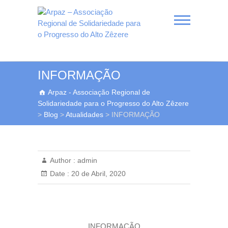
Skip
to
content
Arpaz – Associação
INFORMAÇÃO
Regional de
Arpaz - Associação Regional de
Solidariedade para o
Solidariedade para o Progresso do Alto Zêzere
Progresso do Alto Zêzere
>
Blog
>
Atualidades
>
INFORMAÇÃO
Author :
admin
Date :
20 de Abril, 2020
INFORMAÇÃO